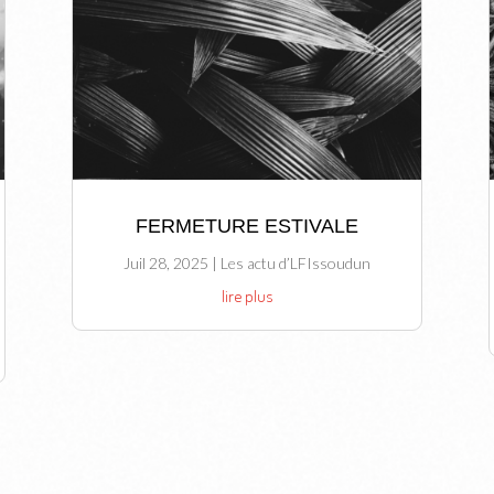
FERMETURE ESTIVALE
Juil 28, 2025
|
Les actu d’LFIssoudun
lire plus